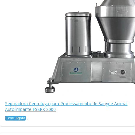
Separadora Centrífuga para Processamento de Sangue Animal
Autolimpante FSSPX 2000
Cotar Agora