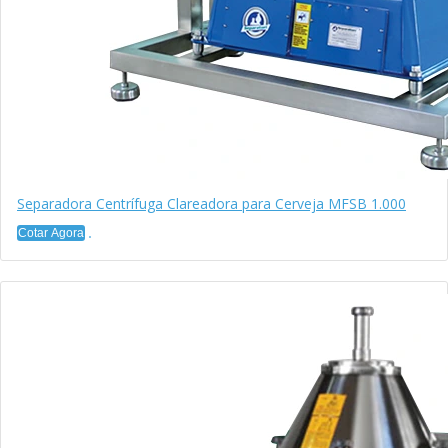
Separadora Centrífuga Clareadora para Cerveja MFSB 1.000
Cotar Agora