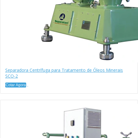
Separadora Centrífuga para Tratamento de Óleos Minerais
SCO-2
Cotar Agora