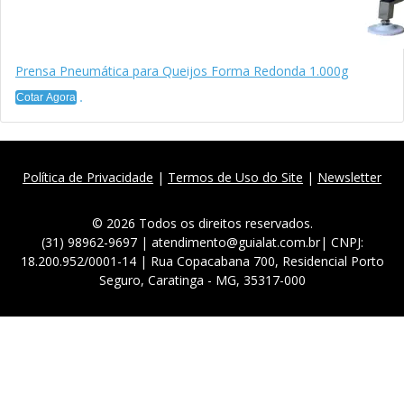
Prensa Pneumática para Queijos Forma Redonda 1.000g
Cotar Agora
Política de Privacidade
|
Termos de Uso do Site
|
Newsletter
© 2026 Todos os direitos reservados.
(31) 98962-9697 | atendimento@guialat.com.br| CNPJ:
18.200.952/0001-14 | Rua Copacabana 700, Residencial Porto
Seguro, Caratinga - MG, 35317-000