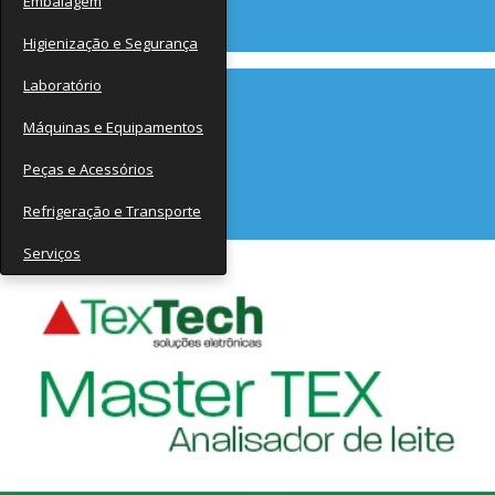
Embalagem
Contato
Higienização e Segurança
Laboratório
Máquinas e Equipamentos
Peças e Acessórios
Refrigeração e Transporte
Serviços