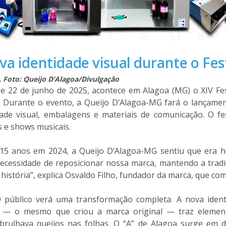
a identidade visual durante o Fest
. Foto: Queijo D‘Alagoa/Divulgação
 e 22 de junho de 2025, acontece em Alagoa (MG) o XIV Fes
. Durante o evento, a Queijo D‘Alagoa-MG fará o lançamen
dade visual, embalagens e materiais de comunicação. O fe
s e shows musicais.
15 anos em 2024, a Queijo D‘Alagoa-MG sentiu que era ho
cessidade de reposicionar nossa marca, mantendo a tradiç
 história”, explica Osvaldo Filho, fundador da marca, que c
 público verá uma transformação completa. A nova identi
 — o mesmo que criou a marca original — traz element
rulhava queijos nas folhas. O “A” de Alagoa surge em 