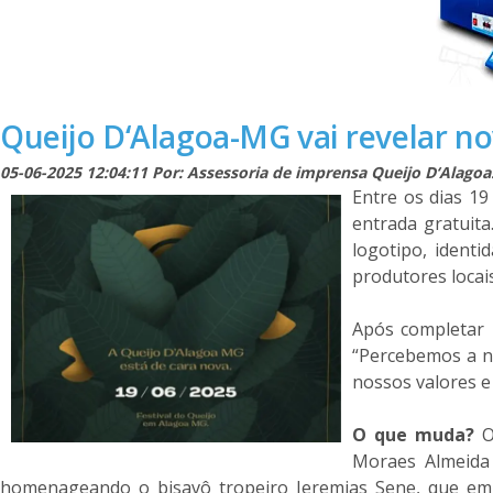
Queijo D‘Alagoa-MG vai revelar nov
05-06-2025 12:04:11 Por: Assessoria de imprensa Queijo D‘Alagoa
Entre os dias 19
entrada gratuita
logotipo, identi
produtores locai
Após completar 
“Percebemos a ne
nossos valores e
O que muda?
O
Moraes Almeida
homenageando o bisavô tropeiro Jeremias Sene, que emb