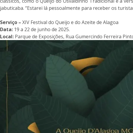
clássicos, como o Queijo do Osvaldinho Tradicional e a v
jabuticaba. “Estarei lá pessoalmente para receber os turis
Serviço –
XIV Festival do Queijo e do Azeite de Alagoa
Data:
19 a 22 de junho de 2025.
Local:
Parque de Exposições, Rua Gumercindo Ferreira Pinto