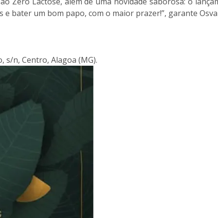
ersão Zero Lactose, além de uma novidade saborosa: o lanç
tas e bater um bom papo, com o maior prazer!”, garante Osva
, s/n, Centro, Alagoa (MG).