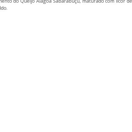
amento do Queijo Alagoa Sabarabuçu, maturado com licor de
ldo.