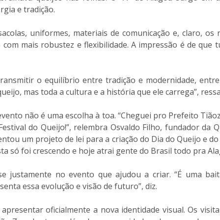
gia e tradição.
sacolas, uniformes, materiais de comunicação e, claro, o
com mais robustez e flexibilidade. A impressão é de que 
ansmitir o equilíbrio entre tradição e modernidade, entre
jo, mas toda a cultura e a história que ele carrega”, ressa
evento não é uma escolha à toa. “Cheguei pro Prefeito Tiãoz
stival do Queijo!”, relembra Osvaldo Filho, fundador da Q
sentou um projeto de lei para a criação do Dia do Queijo e 
a só foi crescendo e hoje atrai gente do Brasil todo pra Ala
e justamente no evento que ajudou a criar. “É uma bait
nta essa evolução e visão de futuro”, diz.
apresentar oficialmente a nova identidade visual. Os visi