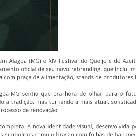
em Alagoa (MG) o XIV Festival do Queijo e do Azei
amento oficial de seu novo rebranding, que inclui 
da com praça de alimentação, stands de produtores l
goa-MG sentiu que era hora de olhar para o fut
a tradição, mas tornando-a mais atual, sofisticada
processo de renovação.
ompleta. A nova identidade visual, desenvolvida 
s simbólicos como o brasão com folhas de bananei