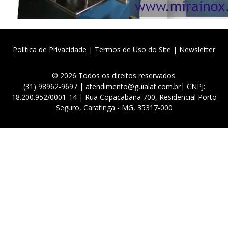
Política de Privacidade
|
Termos de Uso do Site
|
Newsletter
© 2026 Todos os direitos reservados.
(31) 98962-9697 | atendimento@guialat.com.br| CNPJ:
18.200.952/0001-14 | Rua Copacabana 700, Residencial Porto
Seguro, Caratinga - MG, 35317-000