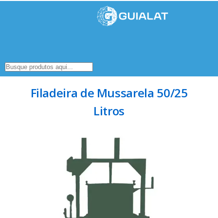
Filadeira de Mussarela 50/25
Litros