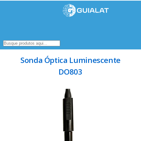
Sonda Óptica Luminescente
DO803