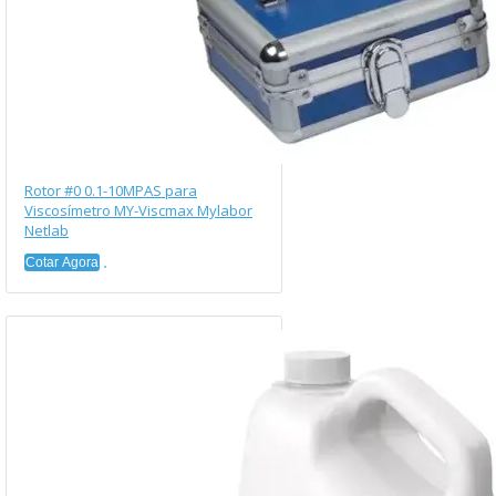
Rotor #0 0.1-10MPAS para
Viscosímetro MY-Viscmax Mylabor
Netlab
Cotar Agora