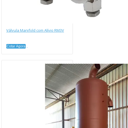
Válvula Manifold com Alívio RM3V
Cotar Agora