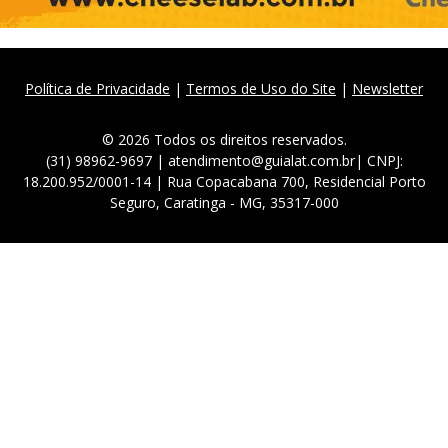
Política de Privacidade
|
Termos de Uso do Site
|
Newsletter
© 2026 Todos os direitos reservados.
(31) 98962-9697 | atendimento@guialat.com.br| CNPJ:
18.200.952/0001-14 | Rua Copacabana 700, Residencial Porto
Seguro, Caratinga - MG, 35317-000