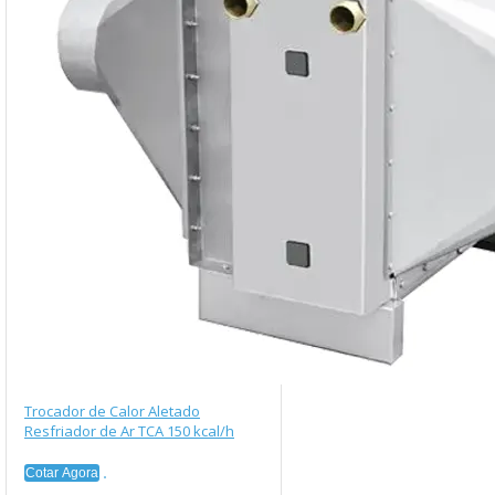
Trocador de Calor Aletado
Resfriador de Ar TCA 150 kcal/h
Cotar Agora