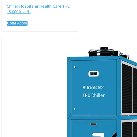
Chiller Hospitalar Health Care THC
15.000 kcal/h
Cotar Agora