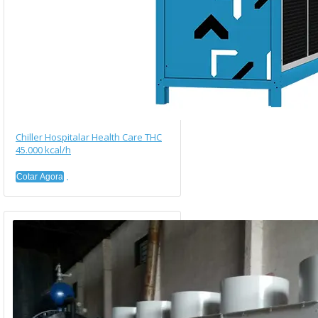
Chiller Hospitalar Health Care THC
45.000 kcal/h
Cotar Agora