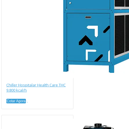
Chiller Hospitalar Health Care THC
9.800 kcal/h
Cotar Agora