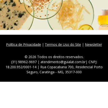
Política de Privacidade
|
Termos de Uso do Site
|
Newsletter
© 2026 Todos os direitos reservados.
(31) 98962-9697 | atendimento@guialat.com.br| CNPJ:
18.200.952/0001-14 | Rua Copacabana 700, Residencial Porto
Seguro, Caratinga - MG, 35317-000