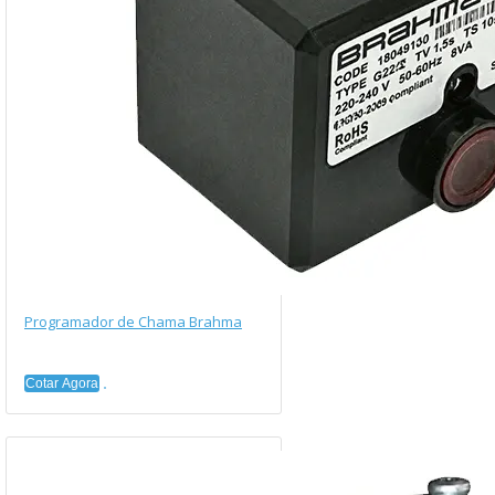
Programador de Chama Brahma
Cotar Agora