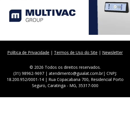
Política de Privacidade
|
Termos de Uso do Site
|
Newsletter
© 2026 Todos os direitos reservados.
(31) 98962-9697 | atendimento@guialat.com.br| CNPJ:
18.200.952/0001-14 | Rua Copacabana 700, Residencial Porto
Seguro, Caratinga - MG, 35317-000