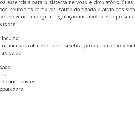
cios essenciais para o sistema nervoso e circulatório. Sua
dos neurônios cerebrais, saúde do fígado e alívio dos sin
 promovendo energia e regulação metabólica. Sua presença n
erebral.
e insumo:
e na indústria alimentícia e cosmética, proporcionando benef
 vida útil.
dade.
ura.
eduzindo custos.
reparadora.