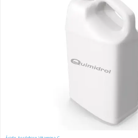
Ácido Ascórbico Vitamina C