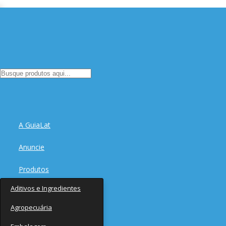
A GuiaLat
Anuncie
Produtos
Aditivos e Ingredientes
Fornecedores
Agropecuária
Notícias