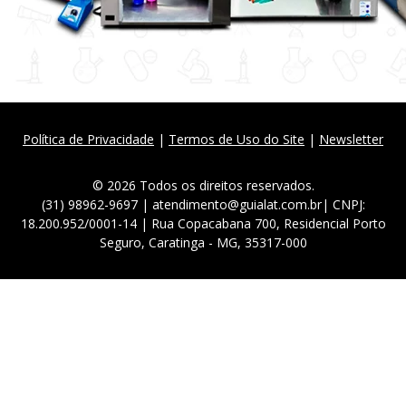
Política de Privacidade
|
Termos de Uso do Site
|
Newsletter
© 2026 Todos os direitos reservados.
(31) 98962-9697 | atendimento@guialat.com.br| CNPJ:
18.200.952/0001-14 | Rua Copacabana 700, Residencial Porto
Seguro, Caratinga - MG, 35317-000