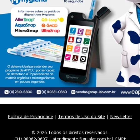
Política de Privacidade
|
Termos de Uso do Site
|
Newsletter
© 2026 Todos os direitos reservados.
(31) 98962-9697 | atendimento@guialat.com.br| CNPJ: