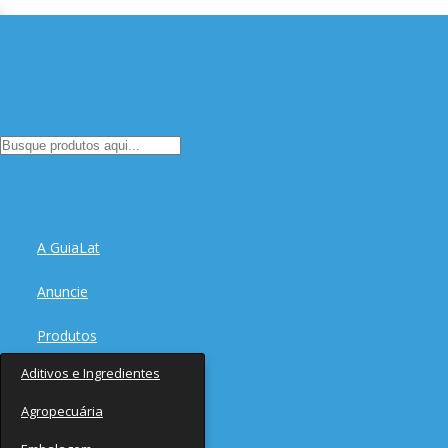
A GuiaLat
Anuncie
Produtos
Aditivos e Ingredientes
Fornecedores
Agropecuária
Notícias