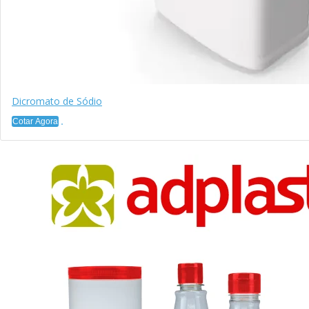
Dicromato de Sódio
Cotar Agora