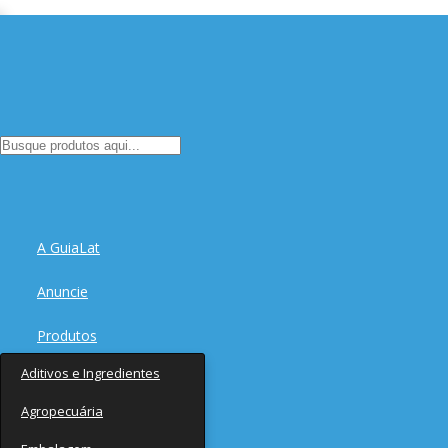
A GuiaLat
Anuncie
Produtos
Aditivos e Ingredientes
Fornecedores
Agropecuária
Notícias