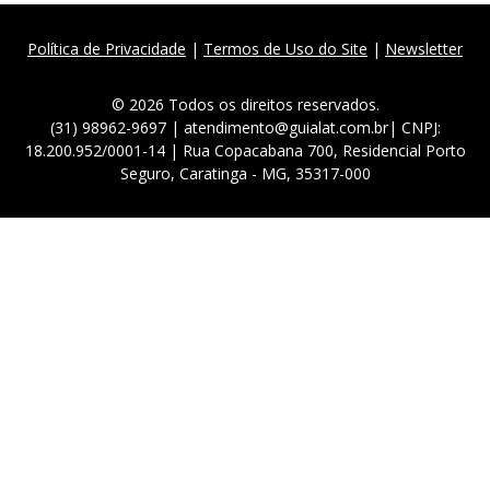
Política de Privacidade
|
Termos de Uso do Site
|
Newsletter
© 2026 Todos os direitos reservados.
(31) 98962-9697 | atendimento@guialat.com.br| CNPJ:
18.200.952/0001-14 | Rua Copacabana 700, Residencial Porto
Seguro, Caratinga - MG, 35317-000