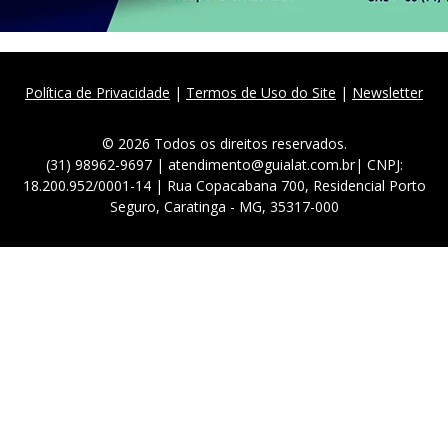
Política de Privacidade
|
Termos de Uso do Site
|
Newsletter
© 2026 Todos os direitos reservados.
(31) 98962-9697 | atendimento@guialat.com.br| CNPJ:
18.200.952/0001-14 | Rua Copacabana 700, Residencial Porto
Seguro, Caratinga - MG, 35317-000