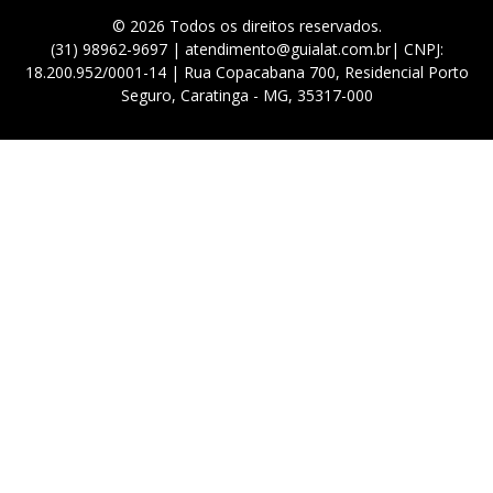
© 2026 Todos os direitos reservados.
(31) 98962-9697 | atendimento@guialat.com.br| CNPJ:
18.200.952/0001-14 | Rua Copacabana 700, Residencial Porto
Seguro, Caratinga - MG, 35317-000