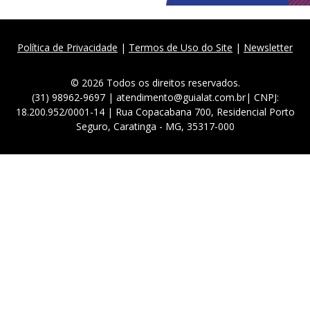
Política de Privacidade
|
Termos de Uso do Site
|
Newsletter
© 2026 Todos os direitos reservados.
(31) 98962-9697 | atendimento@guialat.com.br| CNPJ:
18.200.952/0001-14 | Rua Copacabana 700, Residencial Porto
Seguro, Caratinga - MG, 35317-000