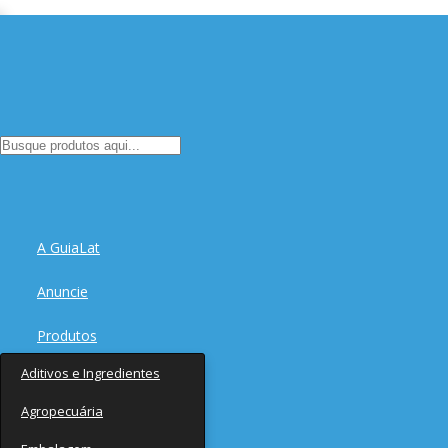
A GuiaLat
Anuncie
Produtos
Aditivos e Ingredientes
Fornecedores
Agropecuária
Notícias