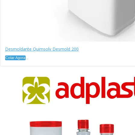
Desmoldante Quimsolv Desmold 200
Cotar Agora