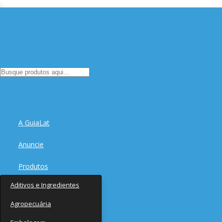
A GuiaLat
Anuncie
Produtos
Aditivos e Ingredientes
Fornecedores
Agropecuária
Notícias