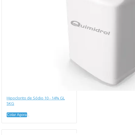
Hipoclorito de Sódio 10 - 14% GL
5KG
Cotar Agora