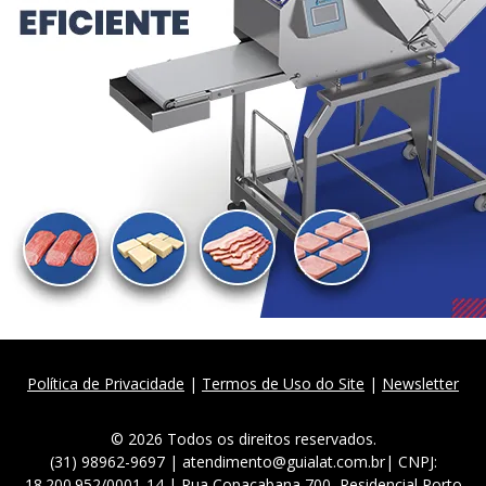
Política de Privacidade
|
Termos de Uso do Site
|
Newsletter
© 2026 Todos os direitos reservados.
(31) 98962-9697 | atendimento@guialat.com.br| CNPJ:
18.200.952/0001-14 | Rua Copacabana 700, Residencial Porto