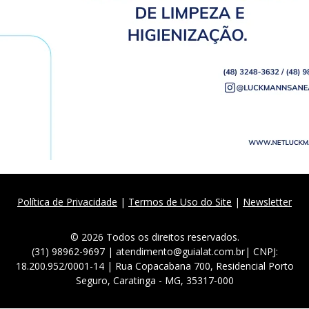
Política de Privacidade
|
Termos de Uso do Site
|
Newsletter
© 2026 Todos os direitos reservados.
(31) 98962-9697 | atendimento@guialat.com.br| CNPJ:
18.200.952/0001-14 | Rua Copacabana 700, Residencial Porto
Seguro, Caratinga - MG, 35317-000