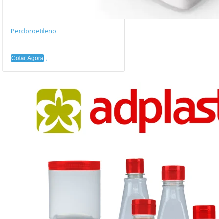
Percloroetileno
Cotar Agora