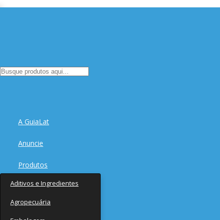
A GuiaLat
Anuncie
Produtos
Aditivos e Ingredientes
Fornecedores
Agropecuária
Notícias