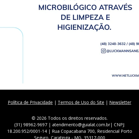
Política de Privacidade
|
Termos de Uso do Site
|
Newsletter
© 2026 Todos os direitos reservados.
(31) 98962-9697 | atendimento@guialat.com.br| CNPJ:
18.200.952/0001-14 | Rua Copacabana 700, Residencial Porto
Seguro, Caratinga - MG, 35317-000