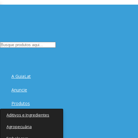
A GuiaLat
Anuncie
Produtos
Aditivos e Ingredientes
Fornecedores
Agropecuária
Notícias