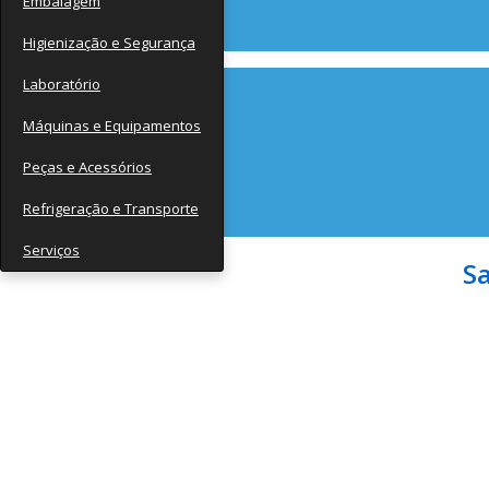
Embalagem
Contato
Higienização e Segurança
Laboratório
Máquinas e Equipamentos
Peças e Acessórios
Refrigeração e Transporte
Serviços
S