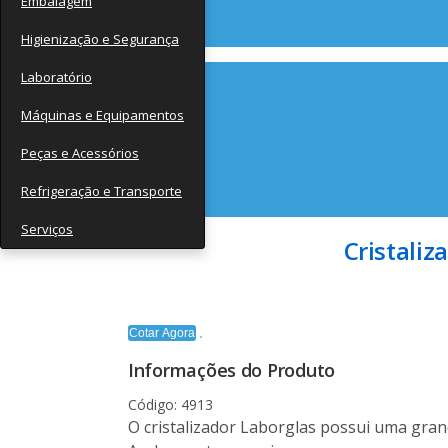
Embalagem
Contato
Higienização e Segurança
Laboratório
Máquinas e Equipamentos
Peças e Acessórios
Refrigeração e Transporte
Serviços
Cristali
Cotar Agora
Informações do Produto
Código: 4913
O cristalizador Laborglas possui uma grand