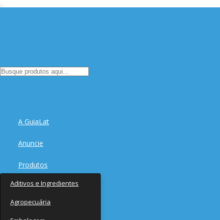
A GuiaLat
Anuncie
Produtos
Aditivos e Ingredientes
Fornecedores
Agropecuária
Notícias