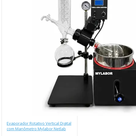
Evaporador Rotativo Vertical Digital
com Manômetro Mylabor Netlab