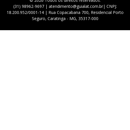
© 2026 Todos os direitos reservados.
(31) 98962-9697 | atendimento@guialat.com.br| CNPJ:
18.200.952/0001-14 | Rua Copacabana 700, Residencial Porto
Seguro, Caratinga - MG, 35317-000