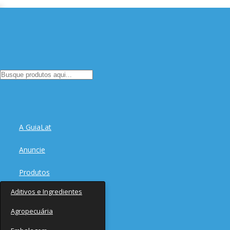
A GuiaLat
Anuncie
Produtos
Aditivos e Ingredientes
Fornecedores
Agropecuária
Notícias