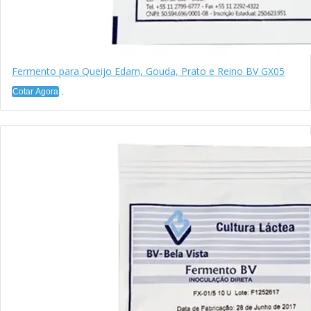
Fermento para Queijo Edam, Gouda, Prato e Reino BV GX05
Cotar Agora