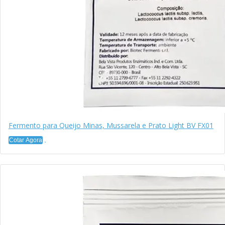
Fermento para Queijo Minas, Mussarela e Prato Light BV FX01
Cotar Agora