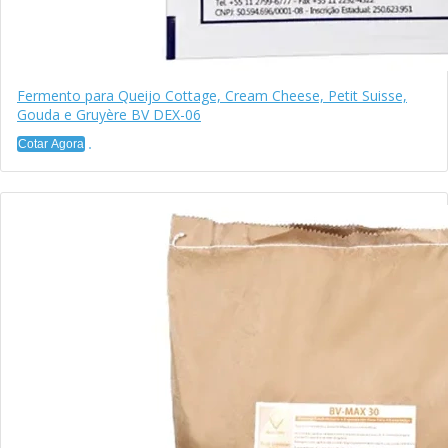
Fermento para Queijo Cottage, Cream Cheese, Petit Suisse,
Gouda e Gruyère BV DEX-06
Cotar Agora