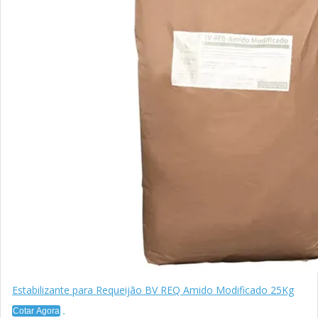
Estabilizante para Requeijão BV REQ Amido Modificado 25Kg
Cotar Agora