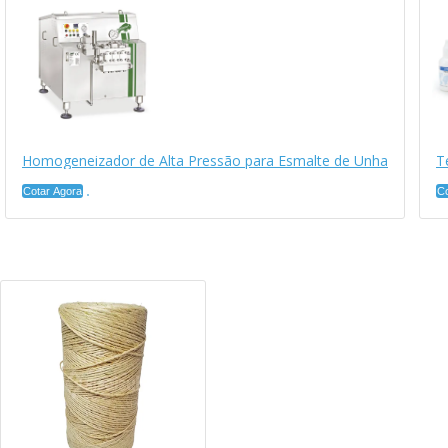
Homogeneizador de Alta Pressão para Esmalte de Unha
T
Cotar Agora
Co