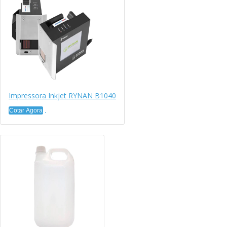
Impressora Inkjet RYNAN B1040
Cotar Agora