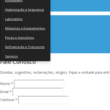
Embalagem
Contato
Higienização e Segurança
Laboratório
Máquinas e Equipamentos
Peças e Acessórios
Refrigeração e Transporte
Serviços
Fale Conosco
Dúvidas, sugestões, reclamações, elogios. Fique a vontade para ent
Nome *
Email *
Telefone *