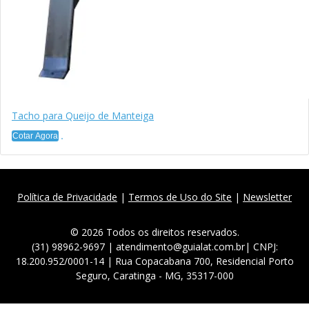
Tacho para Queijo de Manteiga
Cotar Agora
Política de Privacidade
|
Termos de Uso do Site
|
Newsletter
© 2026 Todos os direitos reservados.
(31) 98962-9697 | atendimento@guialat.com.br| CNPJ:
18.200.952/0001-14 | Rua Copacabana 700, Residencial Porto
Seguro, Caratinga - MG, 35317-000