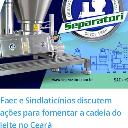
Faec e Sindlaticínios discutem
ações para fomentar a cadeia do
leite no Ceará