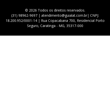
© 2026 Todos os direitos reservados.
(31) 98962-9697 | atendimento@guialat.com.br| CNPJ:
18.200.952/0001-14 | Rua Copacabana 700, Residencial Porto
Seguro, Caratinga - MG, 35317-000