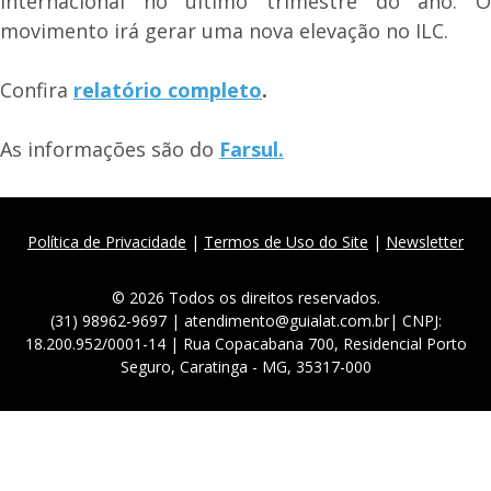
internacional no último trimestre do ano. O
movimento irá gerar uma nova elevação no ILC.
Confira
relatório completo
.
As informações são do
Farsul.
Política de Privacidade
|
Termos de Uso do Site
|
Newsletter
© 2026 Todos os direitos reservados.
(31) 98962-9697 | atendimento@guialat.com.br| CNPJ:
18.200.952/0001-14 | Rua Copacabana 700, Residencial Porto
Seguro, Caratinga - MG, 35317-000