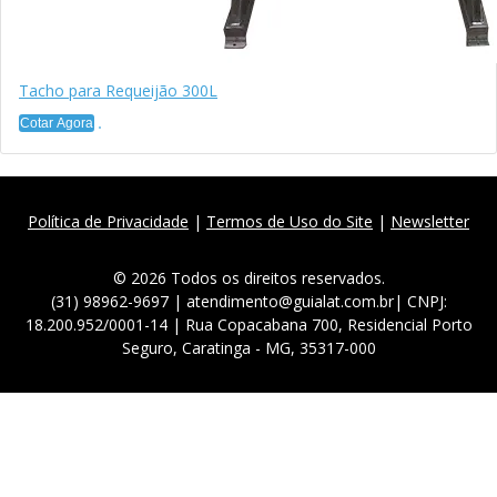
Tacho para Requeijão 300L
Cotar Agora
Política de Privacidade
|
Termos de Uso do Site
|
Newsletter
© 2026 Todos os direitos reservados.
(31) 98962-9697 | atendimento@guialat.com.br| CNPJ:
18.200.952/0001-14 | Rua Copacabana 700, Residencial Porto
Seguro, Caratinga - MG, 35317-000