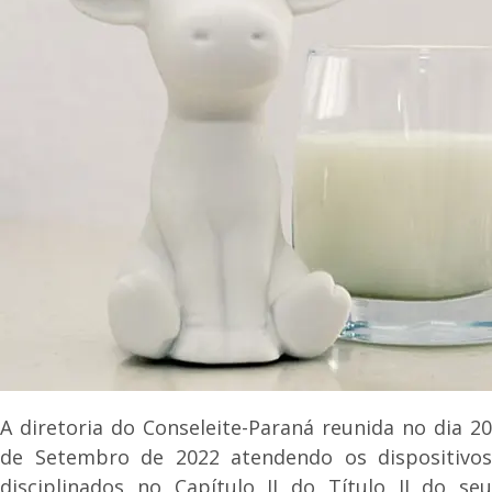
A diretoria do Conseleite-Paraná reunida no dia 20
de Setembro de 2022 atendendo os dispositivos
disciplinados no Capítulo II do Título II do seu