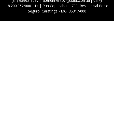
(31) 98962-9697 | atendimento@guialat.com.br| CNPJ:
18.200.952/0001-14 | Rua Copacabana 700, Residencial Porto
Seguro, Caratinga - MG, 35317-000