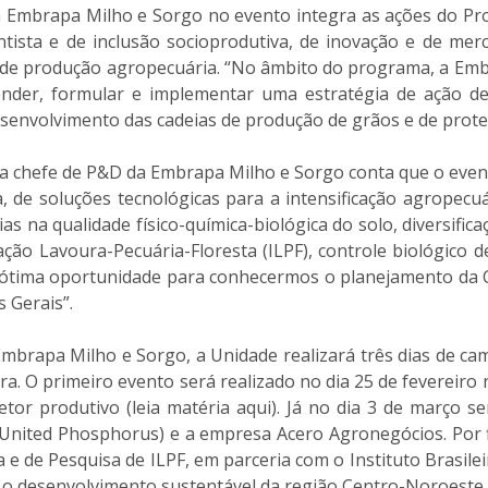
a Embrapa Milho e Sorgo no evento integra as ações do Pr
ista e de inclusão socioprodutiva, de inovação e de merc
mas de produção agropecuária. “No âmbito do programa, a Em
eender, formular e implementar uma estratégia de ação d
esenvolvimento das cadeias de produção de grãos e de prote
 a chefe de P&D da Embrapa Milho e Sorgo conta que o even
de soluções tecnológicas para a intensificação agropecuár
 na qualidade físico-química-biológica do solo, diversifica
ção Lavoura-Pecuária-Floresta (ILPF), controle biológico de
 ótima oportunidade para conhecermos o planejamento da C
 Gerais”.
mbrapa Milho e Sorgo, a Unidade realizará três dias de ca
a. O primeiro evento será realizado no dia 25 de fevereir
tor produtivo (leia matéria aqui). Já no dia 3 de março 
United Phosphorus) e a empresa Acero Agronegócios. Por f
 de Pesquisa de ILPF, em parceria com o Instituto Brasilei
 o desenvolvimento sustentável da região Centro-Noroeste 