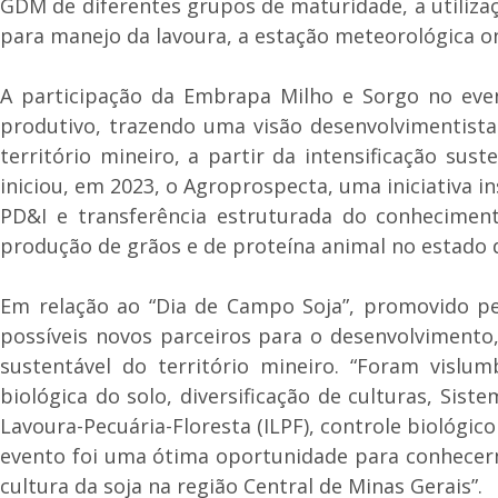
GDM de diferentes grupos de maturidade, a utiliza
para manejo da lavoura, a estação meteorológica on
A participação da Embrapa Milho e Sorgo no even
produtivo, trazendo uma visão desenvolvimentista
território mineiro, a partir da intensificação s
iniciou, em 2023, o Agroprospecta, uma iniciativa
PD&I e transferência estruturada do conheciment
produção de grãos e de proteína animal no estado d
Em relação ao “Dia de Campo Soja”, promovido pe
possíveis novos parceiros para o desenvolvimento,
sustentável do território mineiro. “Foram vislu
biológica do solo, diversificação de culturas, Sist
Lavoura-Pecuária-Floresta (ILPF), controle biológic
evento foi uma ótima oportunidade para conhecer
cultura da soja na região Central de Minas Gerais”.