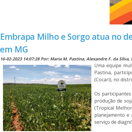
Embrapa Milho e Sorgo atua no de
em MG
16-02-2023 14:07:28 Por: Maria M. Pastina, Alexandre F. da Silva
Uma equipe mult
Pastina, partici
(Cocari), no dis
Os participante
produção de soja
(Tropical Melho
planejamento e a
serviço de diagn