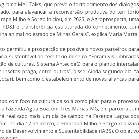
ograma MAI Talks, que prevê o fortalecimento dos diálogos
ado, para alavancar a reconversão produtiva do território
brapa Milho e Sorgo iniciou, em 2023, o Agroprospecta, uma
e PD&I e transferência estruturada do conhecimento, com
ína animal no estado de Minas Gerais”, explica Maria Marta.
to permitiu a prospecção de possíveis novos parceiros para
ia sustentável do território mineiro. “Foram vislumbradas
ção de culturas, Sistema Antecipe® para o plantio intercalar
 insetos-praga, entre outras”, disse. Ainda segundo ela, “a
ocari, bem como o estabelecimento de novas alianças para
mpo com foco na cultura da soja como pilar para o process
o na Fazenda Água Boa, em Três Marias-MG, em parceria com
será realizado mais um dia de campo na Fazenda Lagoa dos
im, no dia 17 de março, a Embrapa Milho e Sorgo realizará
ro de Desenvolvimento e Sustentabilidade (IABS). O objetivo
mineira.