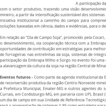
A participação d
com o setor produtivo, trazendo uma visão desenvolviment
mineiro, a partir da intensificação sustentável dos siste
iniciativa institucional a caminho do campo para compr
soluções baseadas em ciência, dados e evidências, para o d
Em relação ao “Dia de Campo Soja”, promovido pela Cocari,
o desenvolvimento, via cooperação técnica com a Embrapa, 
oportunidades de contribuição em estratégias para melhorias
de forrageiras nas entrelinhas da soja, sistemas de Integra
participação da Embrapa Milho e Sorgo no evento foi uma
a alavancagem da cultura da soja na região Central de Minas
Eventos futuros -
Como parte da agenda institucional da E
de reconversão produtiva da região Centro-Noroeste mineir
a Prefeitura Municipal, Emater-MG e outros agentes do se
Currais, em Cordisburgo-MG, em parceria com UPL Brasil (
um dia de campo em sua Unidade de Referência Tecnológica e
será a apresentação de sistemas ILPF como estratégia para