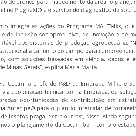
ção de drones para mapeamento da área, o planejame
-line Plugfield® e o serviço de diagnóstico de solo
to integra as ações do Programa MAI Talks, que 
 e de inclusão socioprodutiva, de inovação e de m
ustentável dos sistemas de produção agropecuária
 institucional a caminho do campo para compreender
o, com soluções baseadas em ciência, dados e ev
e Minas Gerais”, explica Maria Marta.
la Cocari, a chefe de P&D da Embrapa Milho e So
 via cooperação técnica com a Embrapa, de soluçõe
mbradas oportunidades de contribuição em estraté
ema Antecipe® para o plantio intercalar de forragei
o de insetos-praga, entre outras”, disse. Ainda segu
mos o planejamento da Cocari, bem como o estabel