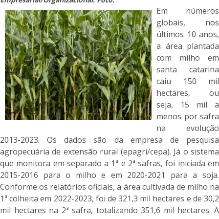
Em números
globais, nos
últimos 10 anos,
a área plantada
com milho em
santa catarina
caiu 150 mil
hectares, ou
seja, 15 mil a
menos por safra
na evolução
2013-2023. Os dados são da empresa de pesquisa
agropecuária de extensão rural (epagri/cepa). Já o sistema
que monitora em separado a 1ª e 2ª safras, foi iniciada em
2015-2016 para o milho e em 2020-2021 para a soja.
Conforme os relatórios oficiais, a área cultivada de milho na
1ª colheita em 2022-2023, foi de 321,3 mil hectares e de 30,2
mil hectares na 2ª safra, totalizando 351,6 mil hectares. A