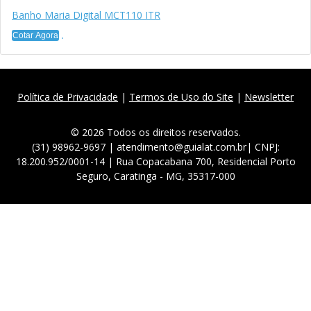
Banho Maria Digital MCT110 ITR
Cotar Agora
Política de Privacidade
|
Termos de Uso do Site
|
Newsletter
© 2026 Todos os direitos reservados.
(31) 98962-9697 | atendimento@guialat.com.br| CNPJ:
18.200.952/0001-14 | Rua Copacabana 700, Residencial Porto
Seguro, Caratinga - MG, 35317-000