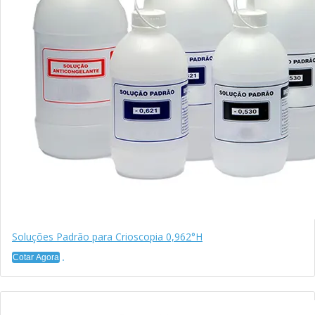
Soluções Padrão para Crioscopia 0,962°H
Cotar Agora