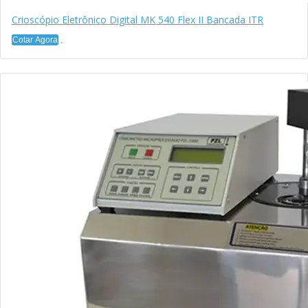
Crioscópio Eletrônico Digital MK 540 Flex II Bancada ITR
Cotar Agora