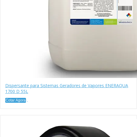
Dispersante para Sistemas Geradores de Vapores ENERAQUA
1700 D 55L
Cotar Agora