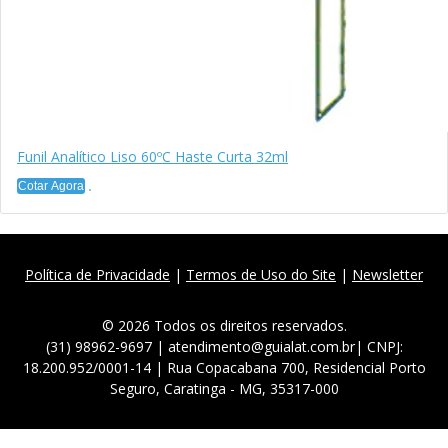
Funil Analítico Liso 60ºC Haste Curta 32ml
Cotar Agora
Política de Privacidade
|
Termos de Uso do Site
|
Newsletter
© 2026 Todos os direitos reservados.
(31) 98962-9697 | atendimento@guialat.com.br| CNPJ:
18.200.952/0001-14 | Rua Copacabana 700, Residencial Porto
Seguro, Caratinga - MG, 35317-000