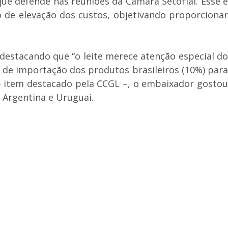
ue defende nas reuniões da Câmara Setorial. Esse é
e elevação dos custos, objetivando proporcionar
estacando que “o leite merece atenção especial do
 de importação dos produtos brasileiros (10%) para
– item destacado pela CCGL –, o embaixador gostou
Argentina e Uruguai.