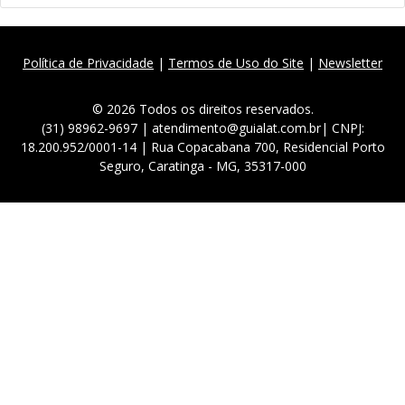
Política de Privacidade
|
Termos de Uso do Site
|
Newsletter
© 2026 Todos os direitos reservados.
(31) 98962-9697 | atendimento@guialat.com.br| CNPJ:
18.200.952/0001-14 | Rua Copacabana 700, Residencial Porto
Seguro, Caratinga - MG, 35317-000