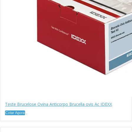
Teste Brucelose Ovina Anticorpo Brucella ovis Ac IDEXX
Cotar Agora