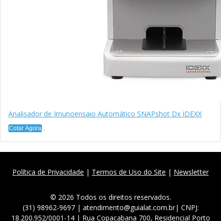
Analisador de Imunoensaio Automático SNAPshot Dx IDEXX
Cotar Agora
Política de Privacidade
|
Termos de Uso do Site
|
Newsletter
© 2026 Todos os direitos reservados.
(31) 98962-9697 | atendimento@guialat.com.br| CNPJ:
18.200.952/0001-14 | Rua Copacabana 700, Residencial Porto