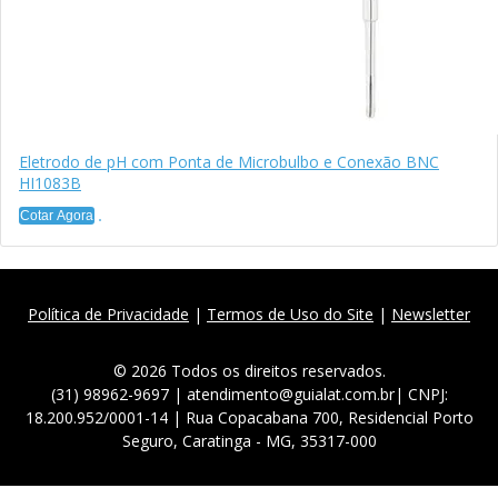
Eletrodo de pH com Ponta de Microbulbo e Conexão BNC
HI1083B
Cotar Agora
Política de Privacidade
|
Termos de Uso do Site
|
Newsletter
© 2026 Todos os direitos reservados.
(31) 98962-9697 | atendimento@guialat.com.br| CNPJ:
18.200.952/0001-14 | Rua Copacabana 700, Residencial Porto
Seguro, Caratinga - MG, 35317-000