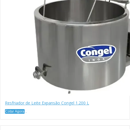
Resfriador de Leite Expansão Congel 1.200 L
Cotar Agora