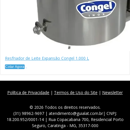
Resfriador de Leite Expansão Congel 1.000 L
Cotar Agora
Política de Privacidade
|
Termos de Uso do Site
|
Newsletter
© 2026 Todos os direitos reservados.
(31) 98962-9697 | atendimento@guialat.com.br| CNPJ:
18.200.952/0001-14 | Rua Copacabana 700, Residencial Porto
Seguro, Caratinga - MG, 35317-000