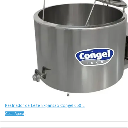
Resfriador de Leite Expansão Congel 650 L
Cotar Agora