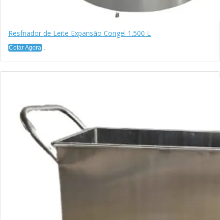
Resfriador de Leite Expansão Congel 1.500 L
Cotar Agora