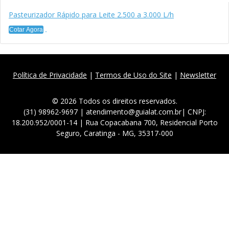
Pasteurizador Rápido para Leite 2.500 a 3.000 L/h
Cotar Agora
Política de Privacidade
|
Termos de Uso do Site
|
Newsletter
© 2026 Todos os direitos reservados.
(31) 98962-9697 | atendimento@guialat.com.br| CNPJ:
18.200.952/0001-14 | Rua Copacabana 700, Residencial Porto
Seguro, Caratinga - MG, 35317-000