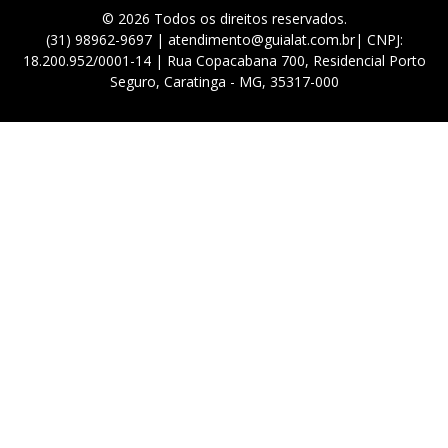
© 2026 Todos os direitos reservados.
(31) 98962-9697 | atendimento@guialat.com.br| CNPJ:
18.200.952/0001-14 | Rua Copacabana 700, Residencial Porto
Seguro, Caratinga - MG, 35317-000