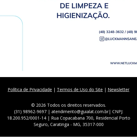
Política de Privacidade
|
Termos de Uso do Site
|
Newsletter
© 2026 Todos os direitos reservados.
(31) 98962-9697 | atendimento@guialat.com.br| CNPJ:
18.200.952/0001-14 | Rua Copacabana 700, Residencial Porto
Seguro, Caratinga - MG, 35317-000