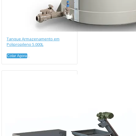
Tanque Armazenamento em
Polipropileno 5.000L
Cotar Agora